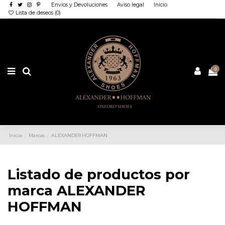
Envíos y Devoluciones
Aviso legal
Inicio
Lista de deseos (
0
)
0
Inicio
Marcas
ALEXANDER HOFFMAN
Listado de productos por
marca ALEXANDER
HOFFMAN