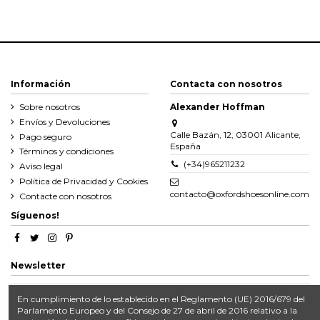
Información
Contacta con nosotros
Sobre nosotros
Alexander Hoffman
Envíos y Devoluciones
Calle Bazán, 12, 03001 Alicante,
Pago seguro
España
Términos y condiciones
(+34)965211232
Aviso legal
Política de Privacidad y Cookies
contacto@oxfordshoesonline.com
Contacte con nosotros
Síguenos!
Newsletter
En cumplimiento de lo establecido en el Reglamento (UE) 2016/679 del
Parlamento Europeo y del Consejo de 27 de abril de 2016 relativo a la
Puede darse de baja en cualquier momento.