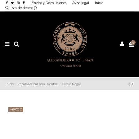
Envíos y Devoluciones
Aviso legal
Inicio
Lista de deseos (
0
)
0
Inicio
Zapatos oxford para Hombre
Oxford Negro
-49,00 €